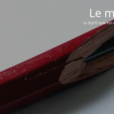
Le m
Le Styl'Ô bois es